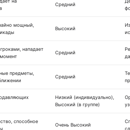
дает на
Де
Средний
в
ф
чайно мощный,
Из
Высокий
рикады
и
гроками, нападает
Ре
Средний
 момент
д
ные предметы,
Т
Средний
ближении
п
подавляющих
Низкий (индивидуально),
О
Высокий (в группе)
уз
ство, способное
С
Очень Высокий
ны
с