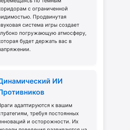
перемещаясь по темным
коридорам с ограниченной
видимостью. Продвинутая
звуковая система игры создает
глубоко погружающую атмосферу,
которая будет держать вас в
напряжении.
Динамический ИИ
Противников
Враги адаптируются к вашим
стратегиям, требуя постоянных
инноваций и осторожности. Их
модели поведения развиваются на