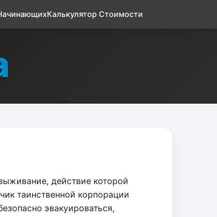
 Начинающих
Калькулятор Стоимости
а
на выживание, действие которой
дчик таинственной корпорации
 безопасно эвакуироваться,