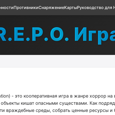
нности
Противники
Снаряжение
Карты
Руководство для
R.E.P.O. Игр
Operation) - это кооперативная игра в жанре хоррор 
е объекты кишат опасными существами. Как подря
в эти враждебные среды, собрать ценные ресурсы и