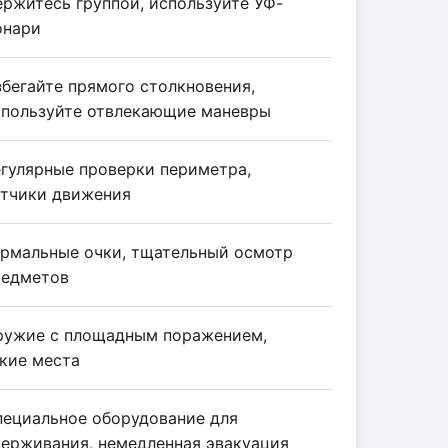
ржитесь группой, используйте УФ-
онари
бегайте прямого столкновения,
спользуйте отвлекающие маневры
гулярные проверки периметра,
атчики движения
ермальные очки, тщательный осмотр
редметов
ружие с площадным поражением,
кие места
пециальное оборудование для
держивания, немедленная эвакуация